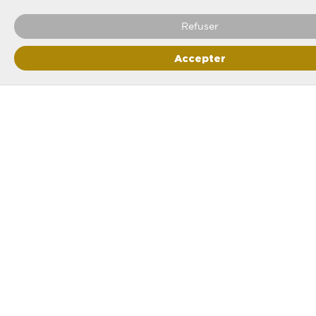
Refuser
Accepter
Livré avec un
Fabriqué
certificat
en
d’authenticité
France