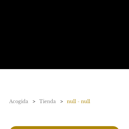
Acogida
>
Tienda
>
null - null